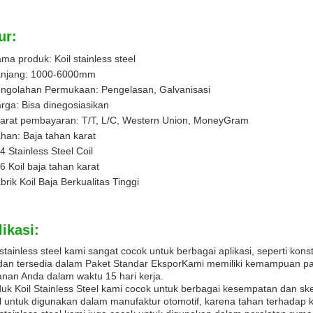
ur:
ma produk: Koil stainless steel
njang: 1000-6000mm
ngolahan Permukaan: Pengelasan, Galvanisasi
rga: Bisa dinegosiasikan
arat pembayaran: T/T, L/C, Western Union, MoneyGram
han: Baja tahan karat
4 Stainless Steel Coil
6 Koil baja tahan karat
brik Koil Baja Berkualitas Tinggi
ikasi:
 stainless steel kami sangat cocok untuk berbagai aplikasi, seperti kon
dan tersedia dalam Paket Standar EksporKami memiliki kemampuan pa
nan Anda dalam waktu 15 hari kerja.
uk Koil Stainless Steel kami cocok untuk berbagai kesempatan dan s
l untuk digunakan dalam manufaktur otomotif, karena tahan terhadap k