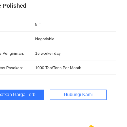
 Polished
5-T
Negotiable
e Pengiriman:
15 worker day
tas Pasokan:
1000 Ton/Tons Per Month
atkan Harga Terbaik
Hubungi Kami