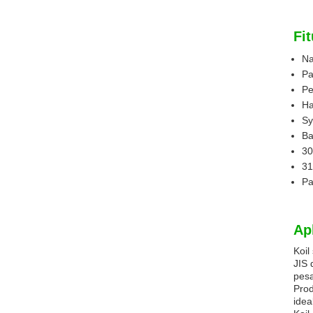
Fit
Na
Pa
Pe
Ha
Sy
Ba
30
31
Pa
Apl
Koil
JIS 
pesa
Prod
idea