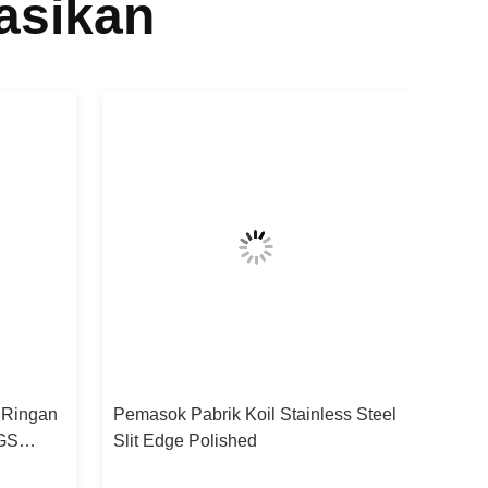
asikan
 Ringan
Pemasok Pabrik Koil Stainless Steel
Harga
GS
Slit Edge Polished
1000
EN