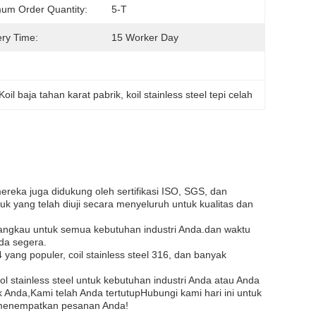
um Order Quantity:
5-T
ery Time:
15 Worker Day
Koil baja tahan karat pabrik
, 
koil stainless steel tepi celah
 mereka juga didukung oleh sertifikasi ISO, SGS, dan
 yang telah diuji secara menyeluruh untuk kualitas dan
rjangkau untuk semua kebutuhan industri Anda.dan waktu
da segera.
04 yang populer, coil stainless steel 316, dan banyak
l stainless steel untuk kebutuhan industri Anda atau Anda
Anda,Kami telah Anda tertutupHubungi kami hari ini untuk
uk menempatkan pesanan Anda!