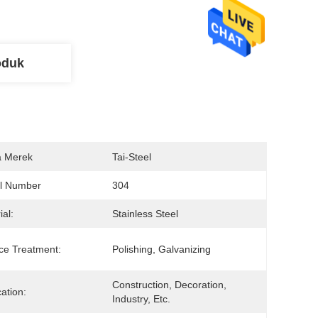
oduk
 Merek
Tai-Steel
l Number
304
ial:
Stainless Steel
ce Treatment:
Polishing, Galvanizing
Construction, Decoration, 
cation:
Industry, Etc.