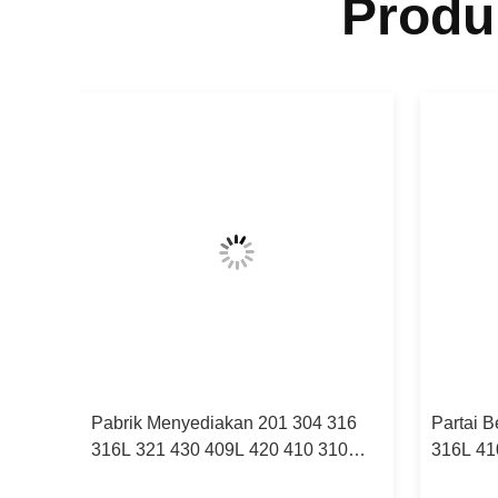
Produ
304
Pabrik Menyediakan 201 304 316
Partai 
ss
316L 321 430 409L 420 410 310
316L 41
904L Stainless Steel Coil
Stainles