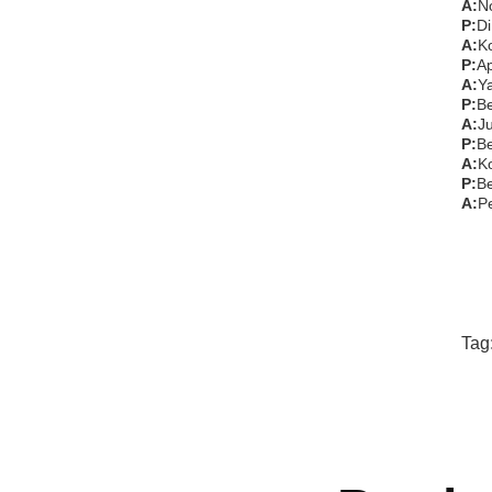
A:
N
P:
Di
A:
Ko
P:
Ap
A:
Ya
P:
Be
A:
J
P:
Be
A:
Ko
P:
Be
A:
Pe
Tag