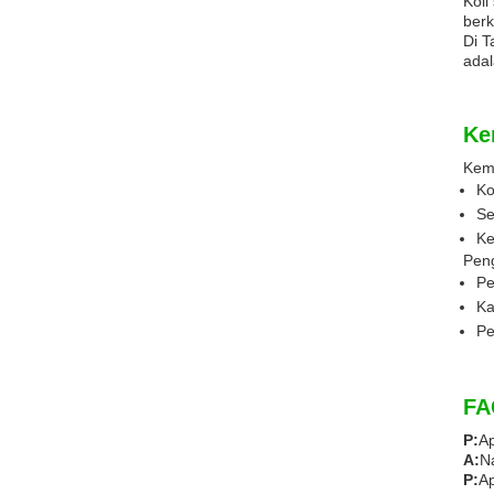
Koil
berk
Di T
adal
Ke
Kem
Ko
Se
Ke
Peng
Pe
Ka
Pe
FA
P:
Ap
A:
Na
P:
Ap