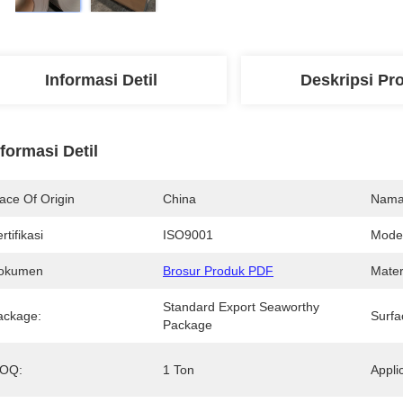
Informasi Detil
Deskripsi Pr
nformasi Detil
ace Of Origin
China
Nama
rtifikasi
ISO9001
Mode
okumen
Brosur Produk PDF
Mater
Standard Export Seaworthy 
ackage:
Surfa
Package
OQ:
1 Ton
Appli