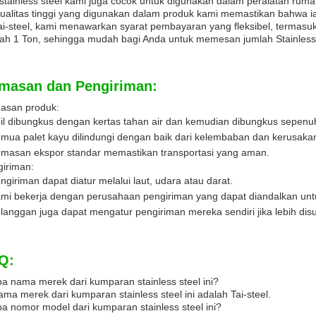
 stainless steel kami juga cocok untuk digunakan dalam peralatan ruma
ualitas tinggi yang digunakan dalam produk kami memastikan bahwa i
ai-steel, kami menawarkan syarat pembayaran yang fleksibel, terma
ah 1 Ton, sehingga mudah bagi Anda untuk memesan jumlah Stainless 
masan dan Pengiriman:
asan produk:
il dibungkus dengan kertas tahan air dan kemudian dibungkus sepenu
mua palet kayu dilindungi dengan baik dari kelembaban dan kerusaka
masan ekspor standar memastikan transportasi yang aman.
iriman:
ngiriman dapat diatur melalui laut, udara atau darat.
mi bekerja dengan perusahaan pengiriman yang dapat diandalkan unt
langgan juga dapat mengatur pengiriman mereka sendiri jika lebih disu
Q:
a nama merek dari kumparan stainless steel ini?
ma merek dari kumparan stainless steel ini adalah Tai-steel.
a nomor model dari kumparan stainless steel ini?