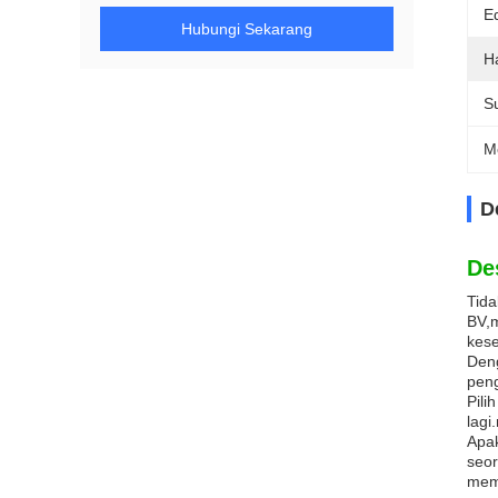
E
Hubungi Sekarang
H
Su
M
D
De
Tida
BV,m
kes
Deng
peng
Pili
lagi
Apak
seor
memp