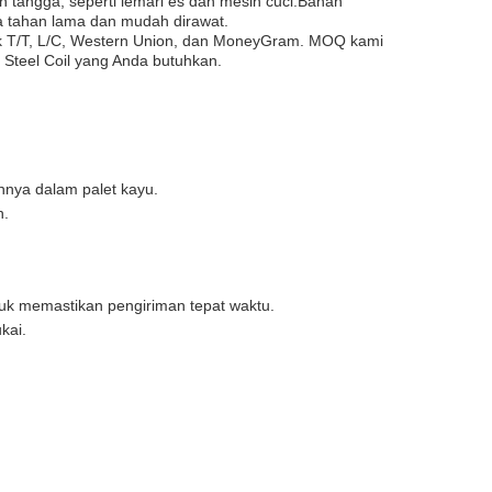
h tangga, seperti lemari es dan mesin cuci.Bahan
a tahan lama dan mudah dirawat.
suk T/T, L/C, Western Union, dan MoneyGram. MOQ kami
Steel Coil yang Anda butuhkan.
hnya dalam palet kayu.
n.
uk memastikan pengiriman tepat waktu.
kai.