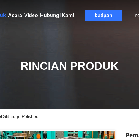
uk
Acara
Video
Hubungi Kami
kutipan
In
RINCIAN PRODUK
l Slit Edge Polished
Pema