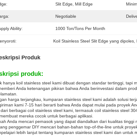
dge:
Slit Edge, Mill Edge
Minim
arga:
Negotiable
Deliv
pply Ability:
1000 Ton/Tons Per Month
enyoroti:
Koil Stainless Steel Slit Edge yang dipoles
, 
eskripsi Produk
skripsi produk:
k hanya koil stainless steel kami dibuat dengan standar tertinggi, tapi
emberi Anda ketenangan pikiran bahwa Anda berinvestasi dalam produk
elamatan.
an harga terjangkau, kumparan stainless steel kami adalah solusi te
iriman kami 7-15 hari berarti bahwa Anda dapat mulai pada proyek An
h dari berbagai coil stainless steel kami, termasuk coil stainless steel 3
.membuat mereka cocok untuk berbagai aplikasi.
ah Anda mencari pemasok yang dapat diandalkan dari kualitas tinggi ro
ang penggemar DIY mencari bahan-bahan top-of-the-line untuk proyek 
elajari lebih lanjut tentang kumparan stainless steel kami dan unt