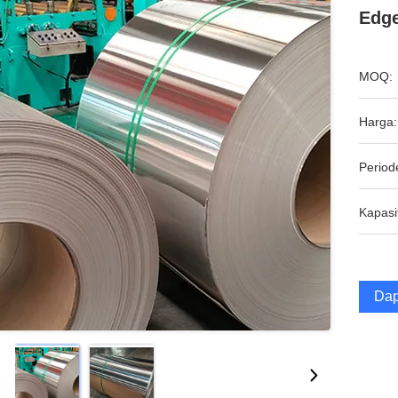
Edge
MOQ:
Harga:
Period
Kapasi
Dap